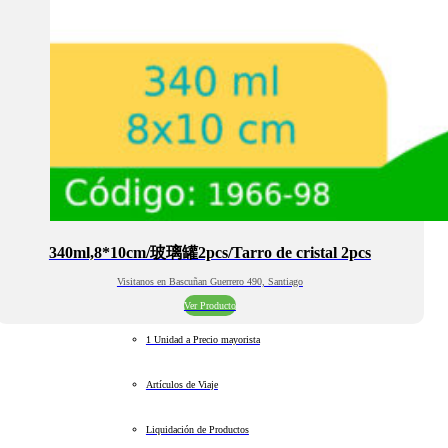
340ml,8*10cm/玻璃罐2pcs/Tarro de cristal 2pcs
Visitanos en Bascuñan Guerrero 490, Santiago
Ver Producto
1 Unidad a Precio mayorista
Artículos de Viaje
Liquidación de Productos