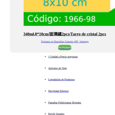
340ml,8*10cm/玻璃罐2pcs/Tarro de cristal 2pcs
Visitanos en Bascuñan Guerrero 490, Santiago
Ver Producto
1 Unidad a Precio mayorista
Artículos de Viaje
Liquidación de Productos
Movilidad Eléctrica
Pantallas Publicitarias Digitales
Recién llegados