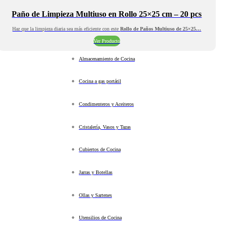
Paño de Limpieza Multiuso en Rollo 25×25 cm – 20 pcs
Haz que la limpieza diaria sea más eficiente con este
Rollo de Paños Multiuso de 25×25…
Ver Producto
Almacenamiento de Cocina
Cocina a gas portátil
Condimenteros y Aceiteros
Cristalería, Vasos y Tazas
Cubiertos de Cocina
Jarras y Botellas
Ollas y Sartenes
Utensilios de Cocina