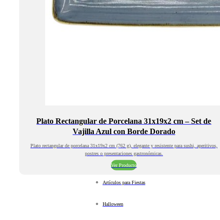
Plato Rectangular de Porcelana 31x19x2 cm – Set de
Vajilla Azul con Borde Dorado
Plato rectangular de porcelana 31x19x2 cm (762 g), elegante y resistente para sushi, aperitivos,
postres o presentaciones gastronómicas.
Ver Producto
Artículos para Fiestas
Halloween