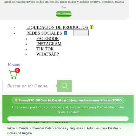
Árbol de Navidad nevado de 210 cm con 980 ramas mixtas y acabado de nieve. Frondoso, realista
y…
Ver Producto
LIQUIDACIÓN DE PRODUCTOS
REDES SOCIALES
FACEBOOK
INSTAGRAM
TIK TOK
WHATSAPP
Mi cuenta
0
Búsqueda
de
productos
Suma $70.000 en tu Carrito y obtén precios mayoristas en TODO
Agrega mas productos o unidades y alcanza la meta para Precios Mayoristas
desde 1 unidad.
Progreso:
$0
/ $70.000 — Te faltan
$70.000
.
Inicio
>
Tienda
>
Eventos Celebraciones y Juguetes
>
Artículos para Fiestas
>
Bolsas de Regalo