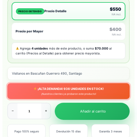
$550
Precio Detalle
PRECIO OBTENIDO
IVA incl.
$400
Precio por Mayor
IVA incl.
Agrega
4 unidades
más de este producto, o suma
$70.000
al
carrito (Precios al Detalle) para obtener precio mayorista.
Visitanos en Bascuñan Guerrero 490, Santiago
¡ALTA DEMANDA!
936
UNIDADES EN STOCK!
¡Nuestros clientes ya probaron este producto!
−
+
Añadir al carrito
Pago 100% seguro
Devolución 15 días
Garantía 3 meses