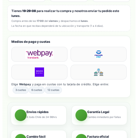
Tienes
19:29:06
para realizar tu compra y nosotros enviar tu pedido este
lunes
.
Compra antes de las
17:00
del
viernes
y despachamos el
lunes
.
La fecha en que recibas dependerá de tu ubicación y transporte (1 a 4 días).
Medios de pago y cuotas
Elige
Webpay
y paga en cuotas con tu tarjeta de crédito. Elige entre:
3 cuotas
6 cuotas
12 cuotas
Envíos rápidos
Garantía Legal
A todo Chile de 24-96hrs
Cambio inmediato por fallas
Cambio fácil
Factura oficial