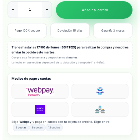
−
+
Añadir al carrito
Pago 100% seguro
Devolución 15 días
Garantía 3 meses
Tienes hasta las
17:00 del lunes
(
53:11:21
) para realizar tu compra y nosotros
enviar tu pedido este
martes
.
Compra este fin de semana y despachamos el
martes
.
La fecha en que recibas dependerá de tu ubicación y transporte (1 a 4 días).
Medios de pago y cuotas
Elige
Webpay
y paga en cuotas con tu tarjeta de crédito. Elige entre:
3 cuotas
6 cuotas
12 cuotas