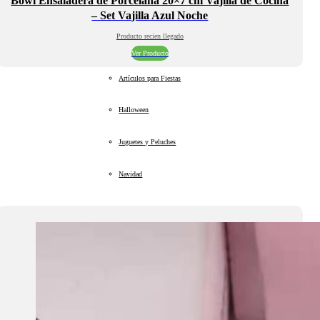
Bowl Ensaladera de Porcelana 20×7 cm Vajilla de Cocina
– Set Vajilla Azul Noche
Producto recien llegado
Ver Producto
Artículos para Fiestas
Halloween
Juguetes y Peluches
Navidad