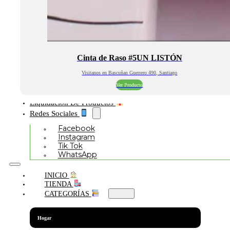
Cinta de Raso #5UN LISTÓN
Visitanos en Bascuñan Guerrero 490, Santiago
Ver Producto
Liquidación De Productos
Redes Sociales
Facebook
Instagram
Tik Tok
WhatsApp
INICIO
TIENDA
CATEGORÍAS
Hogar