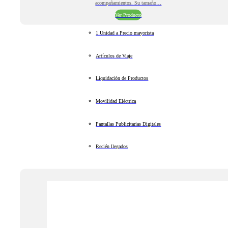
acompañamientos. Su tamaño…
Ver Producto
1 Unidad a Precio mayorista
Artículos de Viaje
Liquidación de Productos
Movilidad Eléctrica
Pantallas Publicitarias Digitales
Recién llegados