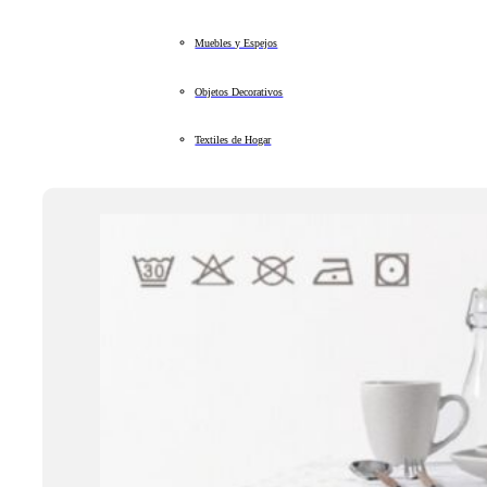
Muebles y Espejos
Objetos Decorativos
Textiles de Hogar