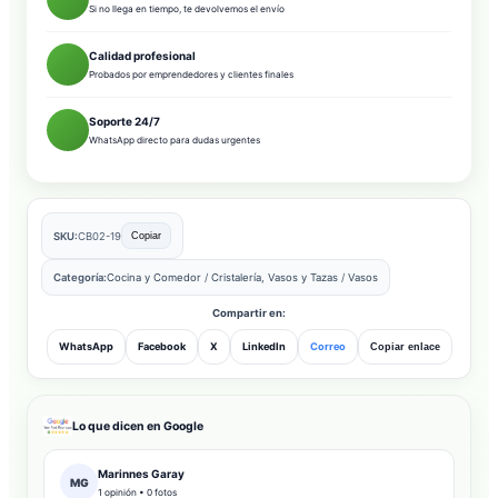
Si no llega en tiempo, te devolvemos el envío
Calidad profesional
Probados por emprendedores y clientes finales
Soporte 24/7
WhatsApp directo para dudas urgentes
SKU:
CB02-19
Copiar
Categoría:
Cocina y Comedor
/
Cristalería, Vasos y Tazas
/
Vasos
Compartir en:
WhatsApp
Facebook
X
LinkedIn
Correo
Copiar enlace
Lo que dicen en Google
Marinnes Garay
MG
1 opinión • 0 fotos