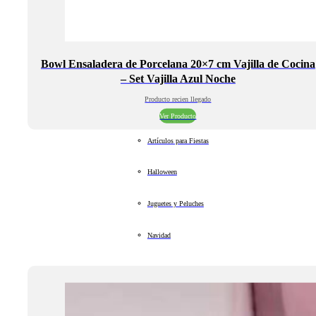
Bowl Ensaladera de Porcelana 20×7 cm Vajilla de Cocina
– Set Vajilla Azul Noche
Producto recien llegado
Ver Producto
Artículos para Fiestas
Halloween
Juguetes y Peluches
Navidad