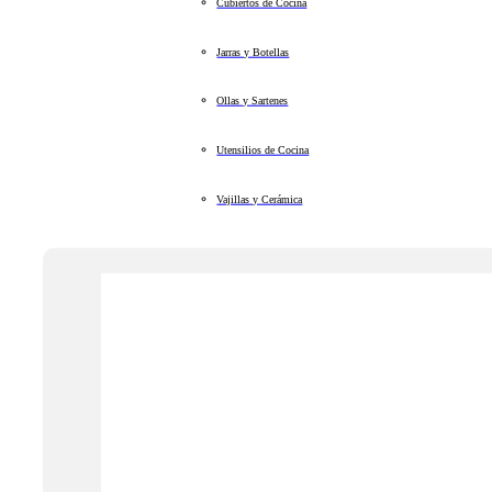
Cubiertos de Cocina
Jarras y Botellas
Ollas y Sartenes
Utensilios de Cocina
Vajillas y Cerámica