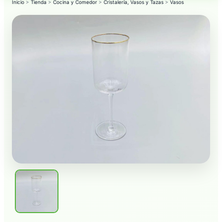
Inicio
>
Tienda
>
Cocina y Comedor
>
Cristalería, Vasos y Tazas
>
Vasos