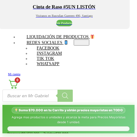
Cinta de Raso #5UN LISTÓN
Visitanos en Bascuñan Guerrero 490, Santiago
Ver Producto
LIQUIDACIÓN DE PRODUCTOS
REDES SOCIALES
FACEBOOK
INSTAGRAM
TIK TOK
WHATSAPP
Mi cuenta
0
Búsqueda
de
productos
Suma $70.000 en tu Carrito y obtén precios mayoristas en TODO
Agrega mas productos o unidades y alcanza la meta para Precios Mayoristas
desde 1 unidad.
Progreso:
$0
/ $70.000 — Te faltan
$70.000
.