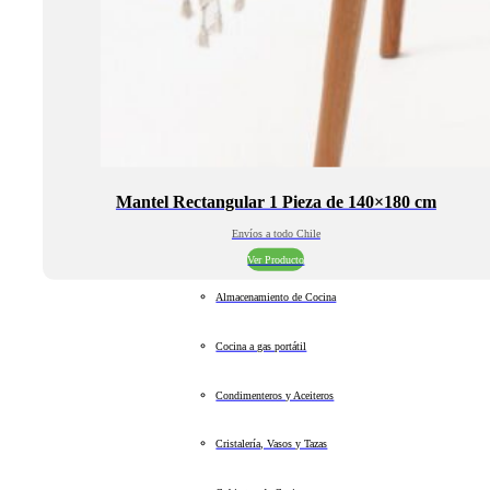
Mantel Rectangular 1 Pieza de 140×180 cm
Envíos a todo Chile
Ver Producto
Almacenamiento de Cocina
Cocina a gas portátil
Condimenteros y Aceiteros
Cristalería, Vasos y Tazas