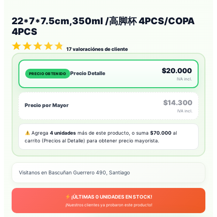
22*7*7.5cm,350ml /高脚杯 4PCS/COPA
4PCS
17
valoraciónes de cliente
$20.000
Precio Detalle
PRECIO OBTENIDO
IVA incl.
$14.300
Precio por Mayor
IVA incl.
Agrega
4 unidades
más de este producto, o suma
$70.000
al
carrito (Precios al Detalle) para obtener precio mayorista.
Visitanos en Bascuñan Guerrero 490, Santiago
¡ÚLTIMAS
0
UNIDADES EN STOCK!
¡Nuestros clientes ya probaron este producto!