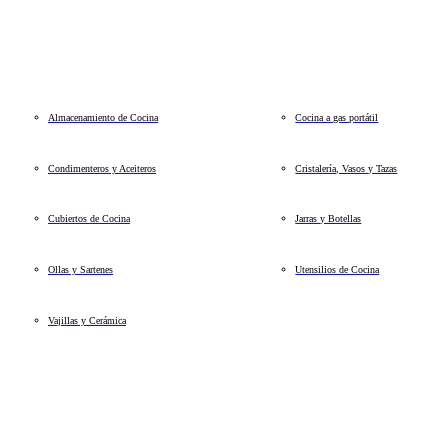
Almacenamiento de Cocina
Cocina a gas portátil
Condimenteros y Aceiteros
Cristalería, Vasos y Tazas
Cubiertos de Cocina
Jarras y Botellas
Ollas y Sartenes
Utensilios de Cocina
Vajillas y Cerámica