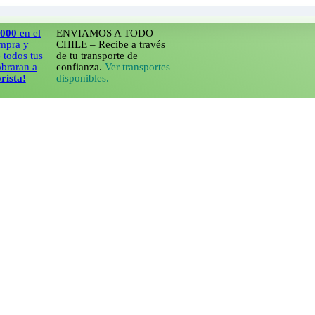
 el
ENVIAMOS A TODO
y
CHILE – Recibe a través
 tus
de tu transporte de
n a
confianza.
Ver transportes
disponibles.