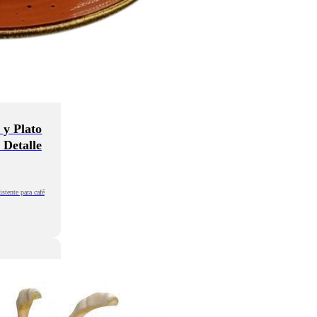
 y Plato
 Detalle
stente para café