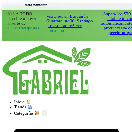
Saltar al contenido principal
Saltar al pie de página
Meta mayorista
S A TODO
¡Supera los
$70.000
en
Visítanos en Bascuñán
ecibe a través
total de tu compra 
Guerrero #490, Santiago.
sporte de
automáticamente todos
¡Te esperamos!
Ver
.
Ver transportes
productos se cobrara
ubicación
s.
precio mayorista!
Inicio
Tienda
Categorías