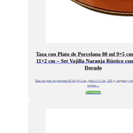
Taza con Plato de Porcelana 80 ml 9×5 cm
11×2 cm – Set Vajilla Naranja Rústico con
Dorado
Taza con plato de porcelana 80 ml (9×5 cm, plato 11×2 cm, 209 g), elegante y resi
expreso…
Ver Producto