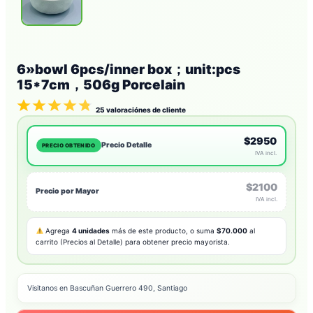
6»bowl 6pcs/inner box；unit:pcs
15*7cm，506g Porcelain
25
valoraciónes de cliente
$2950
Precio Detalle
PRECIO OBTENIDO
IVA incl.
$2100
Precio por Mayor
IVA incl.
Agrega
4 unidades
más de este producto, o suma
$70.000
al
carrito (Precios al Detalle) para obtener precio mayorista.
Visitanos en Bascuñan Guerrero 490, Santiago