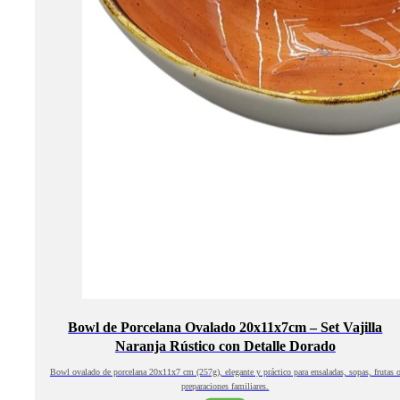
Bowl de Porcelana Ovalado 20x11x7cm – Set Vajilla
Naranja Rústico con Detalle Dorado
Bowl ovalado de porcelana 20x11x7 cm (257g), elegante y práctico para ensaladas, sopas, frutas 
preparaciones familiares.