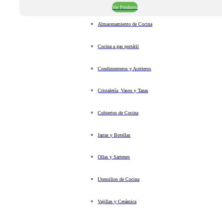
Ver Producto
Almacenamiento de Cocina
Cocina a gas portátil
Condimenteros y Aceiteros
Cristalería, Vasos y Tazas
Cubiertos de Cocina
Jarras y Botellas
Ollas y Sartenes
Utensilios de Cocina
Vajillas y Cerámica