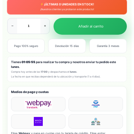
¡ÚLTIMAS
0
UNIDADES EN STOCK!
¡Nuestros clientes ya probaron este producto!
−
+
Añadir al carrito
Pago 100% seguro
Devolución 15 días
Garantía 3 meses
Tienes
01:05:53
para realizar tu compra y nosotros enviar tu pedido este
lunes
.
Compra hoy antes de las
17:00
y despachamos el
lunes
.
La fecha en que recibas dependerá de tu ubicación y transporte (1 a 4 días).
Medios de pago y cuotas
Elige
Webpay
y paga en cuotas con tu tarjeta de crédito. Elige entre: