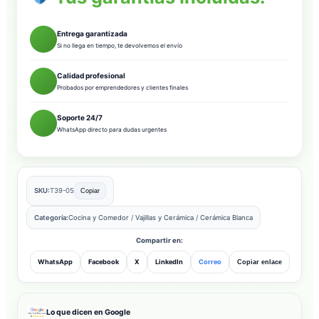
Entrega garantizada
Si no llega en tiempo, te devolvemos el envío
Calidad profesional
Probados por emprendedores y clientes finales
Soporte 24/7
WhatsApp directo para dudas urgentes
SKU:
T39-05
Copiar
Categoría:
Cocina y Comedor
/
Vajillas y Cerámica
/
Cerámica Blanca
Compartir en:
WhatsApp
Facebook
X
LinkedIn
Correo
Copiar enlace
Lo que dicen en Google