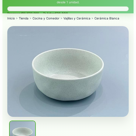
desde 1 unidad.
Progreso:
$0
/ $70.000 — Te faltan
$70.000
.
Inicio
>
Tienda
>
Cocina y Comedor
>
Vajillas y Cerámica
>
Cerámica Blanca