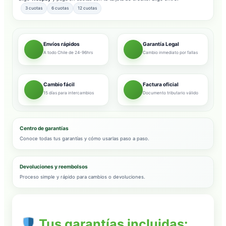
3 cuotas
6 cuotas
12 cuotas
Envíos rápidos
Garantía Legal
A todo Chile de 24-96hrs
Cambio inmediato por fallas
Cambio fácil
Factura oficial
15 días para intercambios
Documento tributario válido
Centro de garantías
Conoce todas tus garantías y cómo usarlas paso a paso.
Devoluciones y reembolsos
Proceso simple y rápido para cambios o devoluciones.
Tus garantías incluidas: