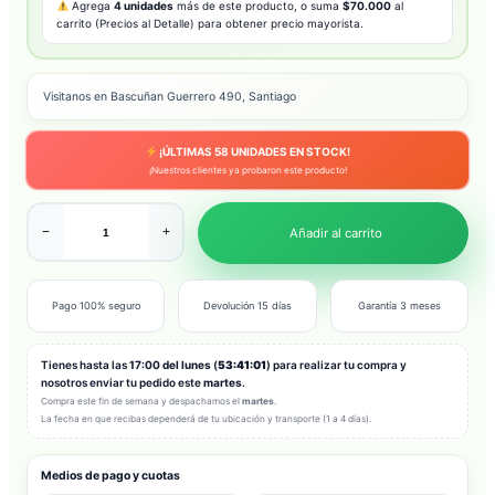
Agrega
4 unidades
más de este producto, o suma
$70.000
al
carrito (Precios al Detalle) para obtener precio mayorista.
Visitanos en Bascuñan Guerrero 490, Santiago
¡ÚLTIMAS
58
UNIDADES EN STOCK!
¡Nuestros clientes ya probaron este producto!
−
+
Añadir al carrito
Pago 100% seguro
Devolución 15 días
Garantía 3 meses
Tienes hasta las
17:00 del lunes
(
53:40:59
) para realizar tu compra y
nosotros enviar tu pedido este
martes
.
Compra este fin de semana y despachamos el
martes
.
La fecha en que recibas dependerá de tu ubicación y transporte (1 a 4 días).
Medios de pago y cuotas