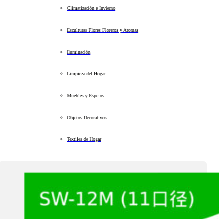
Climatización e Invierno
Esculturas Flores Floreros y Aromas
Iluminación
Limpieza del Hogar
Muebles y Espejos
Objetos Decorativos
Textiles de Hogar