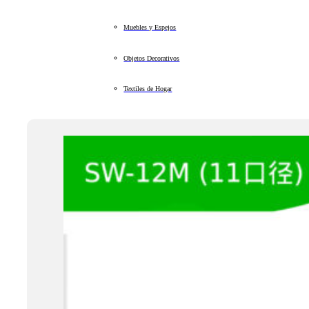
Muebles y Espejos
Objetos Decorativos
Textiles de Hogar