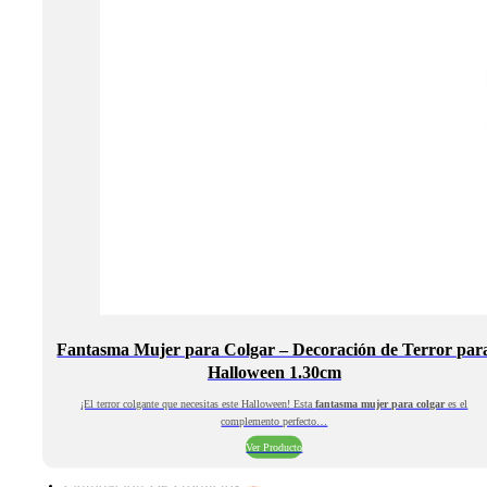
Fantasma Mujer para Colgar – Decoración de Terror par
Halloween 1.30cm
¡El terror colgante que necesitas este Halloween! Esta
fantasma mujer para colgar
es el
complemento perfecto…
Ver Producto
Liquidación De Productos