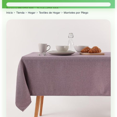
Progreso:
$0
/ $70.000 — Te faltan
$70.000
.
Inicio
>
Tienda
>
Hogar
>
Textiles de Hogar
>
Manteles por Pliego