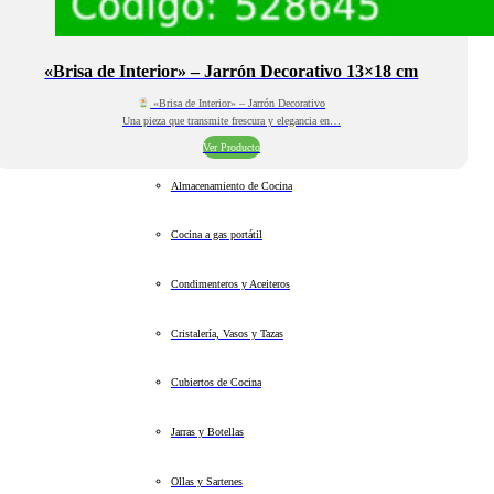
«Brisa de Interior» – Jarrón Decorativo 13×18 cm
«Brisa de Interior» – Jarrón Decorativo
Una pieza que transmite frescura y elegancia en…
Ver Producto
Almacenamiento de Cocina
Cocina a gas portátil
Condimenteros y Aceiteros
Cristalería, Vasos y Tazas
Cubiertos de Cocina
Jarras y Botellas
Ollas y Sartenes