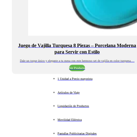
Juego de Vajilla Turquesa 8 Piezas – Porcelana Moderna
para Servir con Estilo
Dale un toque único y elegante a tu mesa con este hermoso set de vajilla en color turquesa.…
Ver Producto
1 Unidad a Precio mayorista
Artículos de Viaje
Liquidación de Productos
Movilidad Eléctrica
Pantallas Publicitarias Digitales