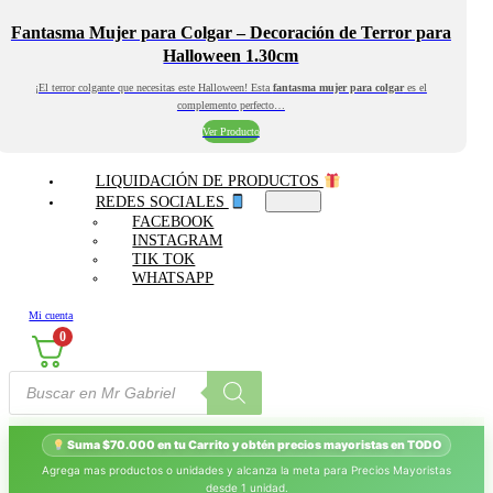
Fantasma Mujer para Colgar – Decoración de Terror para
Halloween 1.30cm
¡El terror colgante que necesitas este Halloween! Esta
fantasma mujer para colgar
es el
complemento perfecto…
Ver Producto
LIQUIDACIÓN DE PRODUCTOS
REDES SOCIALES
FACEBOOK
INSTAGRAM
TIK TOK
WHATSAPP
Mi cuenta
0
Búsqueda
de
productos
Suma $70.000 en tu Carrito y obtén precios mayoristas en TODO
Agrega mas productos o unidades y alcanza la meta para Precios Mayoristas
desde 1 unidad.