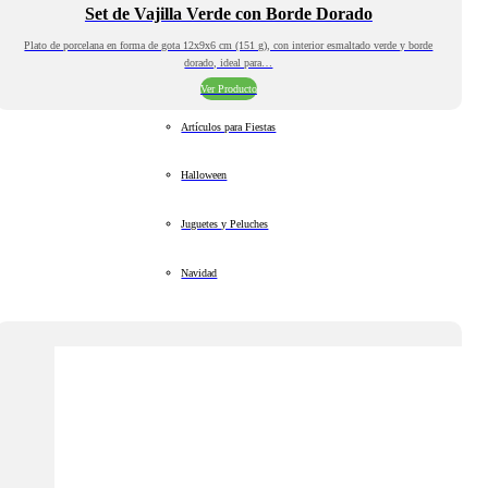
Set de Vajilla Verde con Borde Dorado
Plato de porcelana en forma de gota 12x9x6 cm (151 g), con interior esmaltado verde y borde
dorado, ideal para…
Ver Producto
Artículos para Fiestas
Halloween
Juguetes y Peluches
Navidad