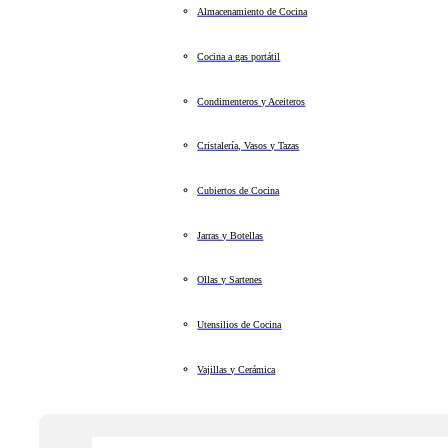
Almacenamiento de Cocina
Cocina a gas portátil
Condimenteros y Aceiteros
Cristalería, Vasos y Tazas
Cubiertos de Cocina
Jarras y Botellas
Ollas y Sartenes
Utensilios de Cocina
Vajillas y Cerámica