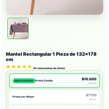
Mantel Rectangular 1 Pieza de 132×178
cm
85
valoraciónes de cliente
$10.000
Precio Detalle
PRECIO OBTENIDO
IVA incl.
$7150
Precio por Mayor
IVA incl.