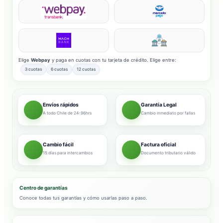
Elige
Webpay
y paga en cuotas con tu tarjeta de crédito. Elige entre:
3 cuotas
6 cuotas
12 cuotas
Envíos rápidos
Garantía Legal
A todo Chile de 24-96hrs
Cambio inmediato por fallas
Cambio fácil
Factura oficial
15 días para intercambios
Documento tributario válido
Centro de garantías
Conoce todas tus garantías y cómo usarlas paso a paso.