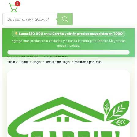
0
Búsqueda
de
productos
Suma $70.000 en tu Carrito y obtén precios mayoristas en TODO
Agrega mas productos o unidades y alcanza la meta para Precios Mayoristas
desde 1 unidad.
Progreso:
$0
/ $70.000 — Te faltan
$70.000
.
Inicio
>
Tienda
>
Hogar
>
Textiles de Hogar
>
Manteles por Rollo