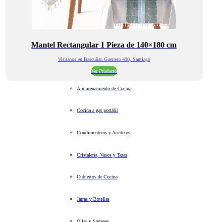
Mantel Rectangular 1 Pieza de 140×180 cm
Visitanos en Bascuñan Guerrero 490, Santiago
Ver Producto
Almacenamiento de Cocina
Cocina a gas portátil
Condimenteros y Aceiteros
Cristalería, Vasos y Tazas
Cubiertos de Cocina
Jarras y Botellas
Ollas y Sartenes