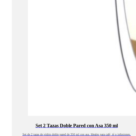
Set 2 Tazas Doble Pared con Asa 350 ml
Set de 2 tazas de vidrio doble pared de 350 ml con asa. Ideales para café, té o infusiones.