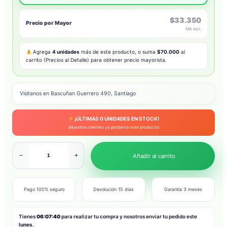
$33.350
Precio por Mayor
IVA incl.
Agrega
4 unidades
más de este producto, o suma
$70.000
al
carrito (Precios al Detalle) para obtener precio mayorista.
Visitanos en Bascuñan Guerrero 490, Santiago
¡ÚLTIMAS
0
UNIDADES EN STOCK!
¡Nuestros clientes ya probaron este producto!
−
+
Añadir al carrito
Pago 100% seguro
Devolución 15 días
Garantía 3 meses
Tienes
06:07:38
para realizar tu compra y nosotros enviar tu pedido este
lunes
.