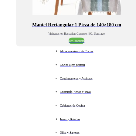
Mantel Rectangular 1 Pieza de 140×180 cm
Visitanos en Bascuñan Guerrero 490, Santiago
Ver Producto
Almacenamiento de Cocina
Cocina a gas portátil
Condimenteros y Aceiteros
Cristalería, Vasos y Tazas
Cubiertos de Cocina
Jarras y Botellas
Ollas y Sartenes