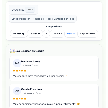
SKU:
581152
Copiar
Categoría:
Hogar
/
Textiles de Hogar
/
Manteles por Rollo
Compartir en:
WhatsApp
Facebook
X
LinkedIn
Correo
Copiar enlace
Lo que dicen en Google
Marinnes Garay
MG
1 opinión • 0 fotos
★★★★★
Me encanta, hay variedad y a súper precios
Camila Francisca
CF
2 opiniones • 3 fotos
★★★★★
Muy económico y bello todo! ¡Vale la pena totalmente!