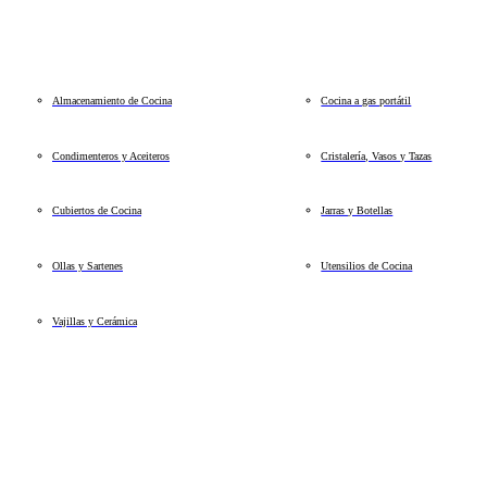
Almacenamiento de Cocina
Cocina a gas portátil
Condimenteros y Aceiteros
Cristalería, Vasos y Tazas
Cubiertos de Cocina
Jarras y Botellas
Ollas y Sartenes
Utensilios de Cocina
Vajillas y Cerámica