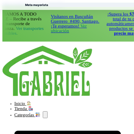
Saltar al contenido principal
Saltar al pie de página
Meta mayorista
MOS A TODO
¡Supera los
$70.000
Visítanos en Bascuñán
Recibe a través
total de tu compr
Guerrero #490, Santiago.
ansporte de
automáticamente tod
¡Te esperamos!
Ver
za.
Ver transportes
productos se cobra
ubicación
les.
precio mayorist
Inicio
Tienda
Categorías