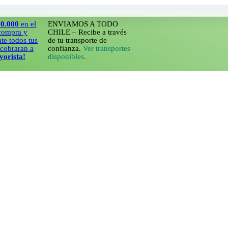
en el
ENVIAMOS A TODO
a y
CHILE – Recibe a través
os tus
de tu transporte de
ran a
confianza.
Ver transportes
a!
disponibles.