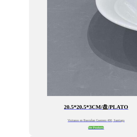
20.5*20.5*3CM/盘/PLATO
Visitanos en Bascuñan Guerrero 490, Santiago
Ver Producto