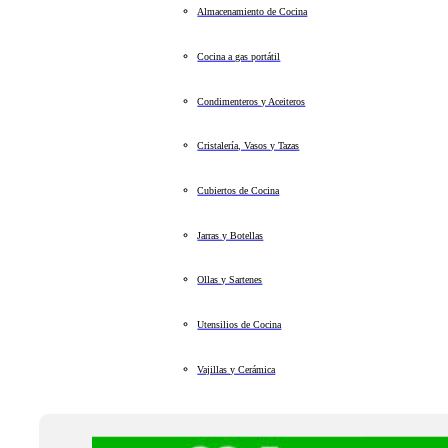
Almacenamiento de Cocina
Cocina a gas portátil
Condimenteros y Aceiteros
Cristalería, Vasos y Tazas
Cubiertos de Cocina
Jarras y Botellas
Ollas y Sartenes
Utensilios de Cocina
Vajillas y Cerámica