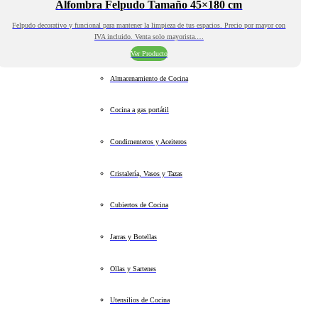
Alfombra Felpudo Tamaño 45×180 cm
Felpudo decorativo y funcional para mantener la limpieza de tus espacios. Precio por mayor con
IVA incluido. Venta solo mayorista.…
Ver Producto
Almacenamiento de Cocina
Cocina a gas portátil
Condimenteros y Aceiteros
Cristalería, Vasos y Tazas
Cubiertos de Cocina
Jarras y Botellas
Ollas y Sartenes
Utensilios de Cocina