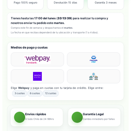
Pago 100% seguro
Devolución 15 días
Garantía 3 meses
Tienes hasta las
17:00 del lunes
(
33:13:37
) para realizar tu compra y
nosotros enviar tu pedido este
martes
.
Compra este fin de semana y despachamos el
martes
.
La fecha en que recibas dependerá de tu ubicación y transporte (1 a 4 días).
Medios de pago y cuotas
Elige
Webpay
y paga en cuotas con tu tarjeta de crédito. Elige entre:
3 cuotas
6 cuotas
12 cuotas
Envíos rápidos
Garantía Legal
A todo Chile de 24-96hrs
Cambio inmediato por fallas