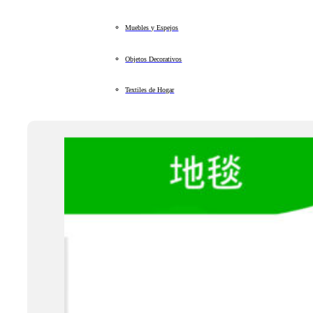
Muebles y Espejos
Objetos Decorativos
Textiles de Hogar