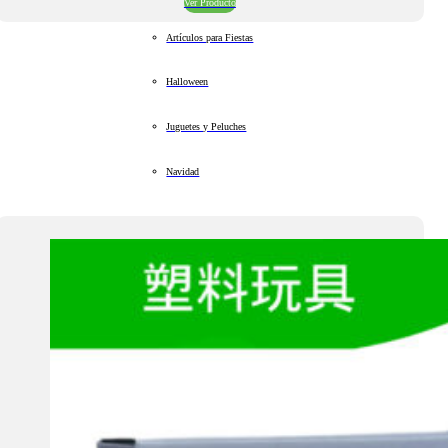
Ver Producto
Artículos para Fiestas
Halloween
Juguetes y Peluches
Navidad