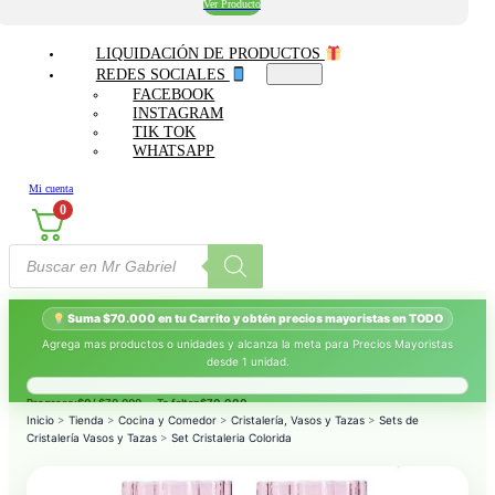
Ver Producto
LIQUIDACIÓN DE PRODUCTOS
REDES SOCIALES
FACEBOOK
INSTAGRAM
TIK TOK
WHATSAPP
Mi cuenta
0
Búsqueda
de
productos
Suma $70.000 en tu Carrito y obtén precios mayoristas en TODO
Agrega mas productos o unidades y alcanza la meta para Precios Mayoristas
desde 1 unidad.
Progreso:
$0
/ $70.000 — Te faltan
$70.000
.
Inicio
>
Tienda
>
Cocina y Comedor
>
Cristalería, Vasos y Tazas
>
Sets de
Cristalería Vasos y Tazas
>
Set Cristaleria Colorida