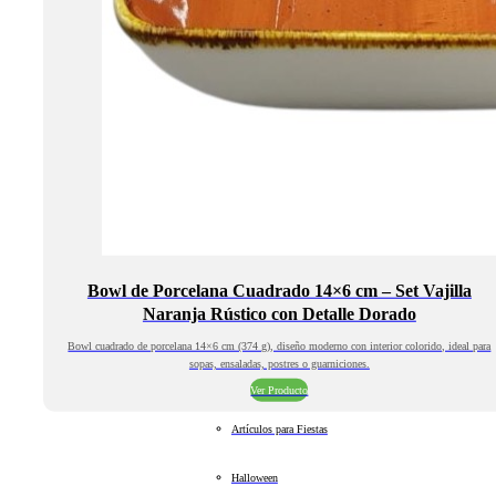
Bowl de Porcelana Cuadrado 14×6 cm – Set Vajilla
Naranja Rústico con Detalle Dorado
Bowl cuadrado de porcelana 14×6 cm (374 g), diseño moderno con interior colorido, ideal para
sopas, ensaladas, postres o guarniciones.
Ver Producto
Artículos para Fiestas
Halloween