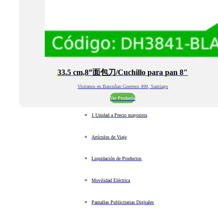
33.5 cm,8”面包刀/Cuchillo para pan 8″
Visitanos en Bascuñan Guerrero 490, Santiago
Ver Producto
1 Unidad a Precio mayorista
Artículos de Viaje
Liquidación de Productos
Movilidad Eléctrica
Pantallas Publicitarias Digitales