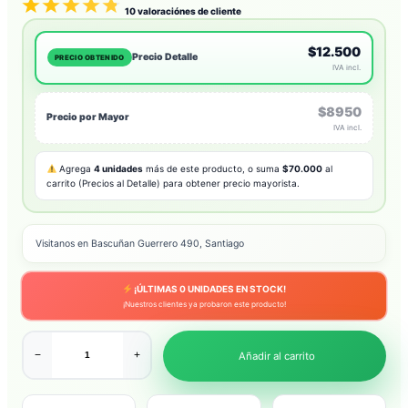
10
valoraciónes de cliente
$12.500
Precio Detalle
PRECIO OBTENIDO
IVA incl.
$8950
Precio por Mayor
IVA incl.
Agrega
4 unidades
más de este producto, o suma
$70.000
al
carrito (Precios al Detalle) para obtener precio mayorista.
Visitanos en Bascuñan Guerrero 490, Santiago
¡ÚLTIMAS
0
UNIDADES EN STOCK!
¡Nuestros clientes ya probaron este producto!
−
+
Añadir al carrito