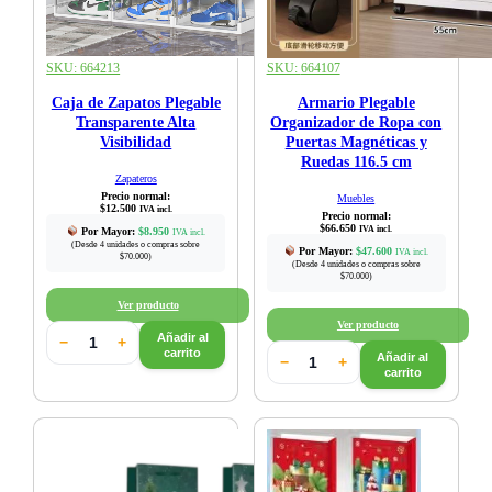
SKU:
664213
SKU:
664107
Caja de Zapatos Plegable
Armario Plegable
Transparente Alta
Organizador de Ropa con
Visibilidad
Puertas Magnéticas y
Ruedas 116.5 cm
Zapateros
Precio normal:
Muebles
$
12.500
IVA incl.
Precio normal:
$
66.650
IVA incl.
Por Mayor:
$
8.950
IVA incl.
(Desde 4 unidades o compras sobre
Por Mayor:
$
47.600
IVA incl.
$70.000)
(Desde 4 unidades o compras sobre
$70.000)
Ver producto
Ver producto
Añadir al
−
+
carrito
Añadir al
−
+
carrito