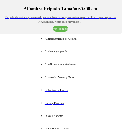
Alfombra Felpudo Tamaño 60×90 cm
Felpudo decorativo y funcional para mantener la limpieza de tus espacios. Precio por mayor con
IVA incluido. Venta solo mayorista.…
Ver Producto
Almacenamiento de Cocina
Cocina a gas portátil
Condimenteros y Aceiteros
Cristalería, Vasos y Tazas
Cubiertos de Cocina
Jarras y Botellas
Ollas y Sartenes
Utensilios de Cocina