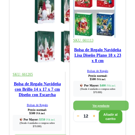
SKU:
661113
Bolsa de Regalo Navideña
Lisa Diseño Plano 18 x 23
x 8 cm
Bolsas de Regalo
SKU:
661205
Precio normal:
$
500
IVA incl.
Bolsa de Regalo Navideña
Por Mayor:
$
400
IVA incl.
con Brillo 14 x 17 x 7 cm
(Desde 4 unidades o compras sobre
$70.000)
Diseño con Escarcha
Bolsas de Regalo
Ver producto
Precio normal:
$
500
IVA incl.
Añadir al
−
+
carrito
Por Mayor:
$
350
IVA incl.
(Desde 4 unidades o compras sobre
$70.000)