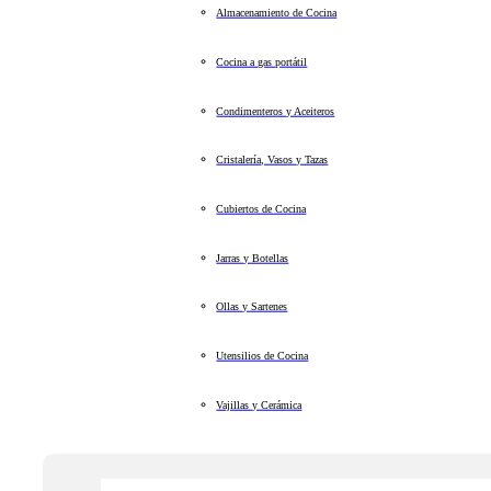
Almacenamiento de Cocina
Cocina a gas portátil
Condimenteros y Aceiteros
Cristalería, Vasos y Tazas
Cubiertos de Cocina
Jarras y Botellas
Ollas y Sartenes
Utensilios de Cocina
Vajillas y Cerámica