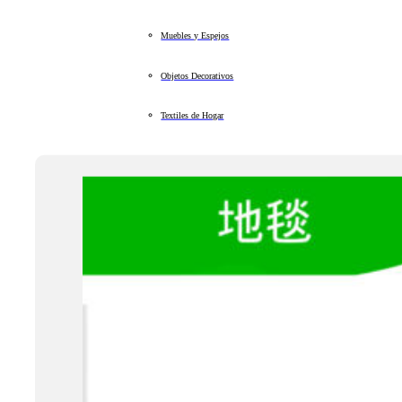
Muebles y Espejos
Objetos Decorativos
Textiles de Hogar