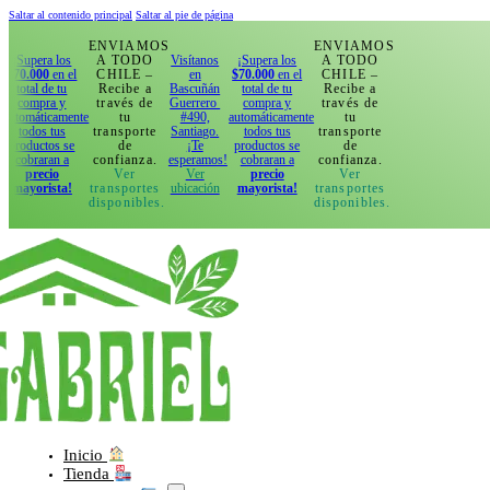
Saltar al contenido principal
Saltar al pie de página
ENVIAMOS
ENVIAMOS
 los
A TODO
Visítanos
¡Supera los
A TODO
n el
CHILE –
en
$70.000
en el
CHILE –
 tu
Recibe a
Bascuñán
total de tu
Recibe a
 y
través de
Guerrero
compra y
través de
amente
tu
#490,
automáticamente
tu
us
transporte
Santiago.
todos tus
transporte
s se
de
¡Te
productos se
de
n a
confianza.
esperamos!
cobraran a
confianza.
o
Ver
Ver
precio
Ver
ta!
transportes
ubicación
mayorista!
transportes
disponibles.
disponibles.
Inicio
Tienda