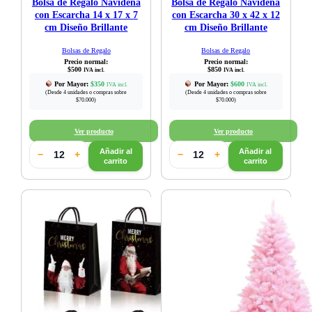
Bolsa de Regalo Navideña
Bolsa de Regalo Navideña
con Escarcha 14 x 17 x 7
con Escarcha 30 x 42 x 12
cm Diseño Brillante
cm Diseño Brillante
Bolsas de Regalo
Bolsas de Regalo
Precio normal:
Precio normal:
$
500
$
850
IVA incl.
IVA incl.
Por Mayor:
$
350
Por Mayor:
$
600
IVA incl.
IVA incl.
(Desde 4 unidades o compras sobre
(Desde 4 unidades o compras sobre
$70.000)
$70.000)
Ver producto
Ver producto
Añadir al
Añadir al
−
+
−
+
carrito
carrito