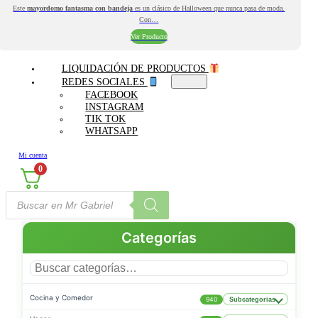
Este
mayordomo fantasma con bandeja
es un clásico de Halloween que nunca pasa de moda.
Con…
Ver Producto
LIQUIDACIÓN DE PRODUCTOS
REDES SOCIALES
FACEBOOK
INSTAGRAM
TIK TOK
WHATSAPP
Mi cuenta
0
Búsqueda
de
productos
Categorías
Cocina y Comedor
940
Subcategorias