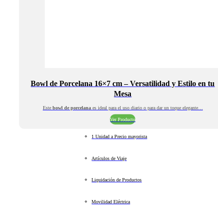
Bowl de Porcelana 16×7 cm – Versatilidad y Estilo en tu
Mesa
Este
bowl de porcelana
es ideal para el uso diario o para dar un toque elegante…
Ver Producto
1 Unidad a Precio mayorista
Artículos de Viaje
Liquidación de Productos
Movilidad Eléctrica