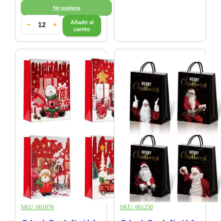
Ver producto
Añadir al
−
+
carrito
SKU:
661076
SKU:
661250