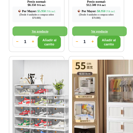
Precio normal:
Precio normal:
$
8.350
$
12.500
IVA incl.
IVA incl.
Por Mayor:
$
5.950
Por Mayor:
$
8.950
IVA incl.
IVA incl.
(Desde 4 unidades o compras sobre
(Desde 4 unidades o compras sobre
$70.000)
$70.000)
Ver producto
Ver producto
Añadir al
Añadir al
−
+
−
+
carrito
carrito